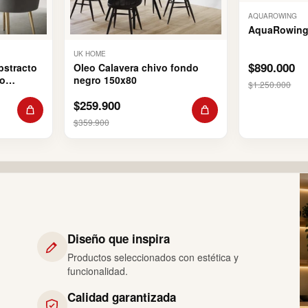
AQUAROWING
AquaRowing
UK HOME
$890.000
bstracto
Oleo Calavera chivo fondo
o
negro 150x80
$1.250.000
$259.900
$359.900
Diseño que inspira
Productos seleccionados con estética y
funcionalidad.
Calidad garantizada