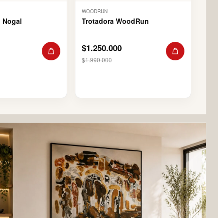
WOODRUN
 Nogal
Trotadora WoodRun
$1.250.000
$1.990.000