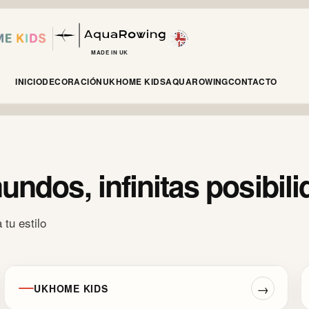
MADE IN UK
INICIO
DECORACIÓN
UKHOME KIDS
AQUAROWING
CONTACTO
undos, infinitas posibil
tu estilo
→
UKHOME KIDS