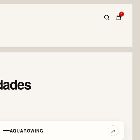
0
idades
↗
AQUAROWING